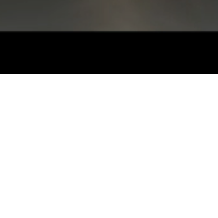
 MAGISCHER MOM
ve Brautmode
BEI HA
HAMBURG
ehr als nur ein Kleidungsstück – es ist der Beginn deiner 